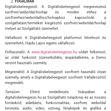
FOGALMAK
Digitálisbeleegyező: A Digitálisbeleegyező megnevezésű
szoftver/weboldal/honlap és minden ehhez a
szoftverhez/weboldalhoz/holnaphoz kapcsolódó a
szolgáltatást/terméket kiegészítő szoftver/weboldal/honlap
melyet az Szolgáltató üzemeltet.
Vállalkozó:
A Digitálisbeleegyező platformot létrehozó és
üzemeltető, Hajdú Lajos egyéni vállalkozó.
Felhasználó
: A
www.digitalisbeleegyezo.hu
oldalt felkereső,
az oldal funkcióit (üzenetküldés, árajánlatkérés, a Demo
verziót használó személy.
Megrendelő
: A Digitálisbeleegyező szoftvert használó olyan
személy, amely a Digitálisbeleegyező szoftvert Vállalkozótól
megrendeli.
Tartalom
: Eltérő rendelkezés hiányában a
digitalisbeleegyezo.hu az Szolgáltató tulajdona, és az összes
forráskód, adatbázis, funkcionalitás, szoftver, weboldal
tervezés, audio, video, szöveg, fényképek és grafika a