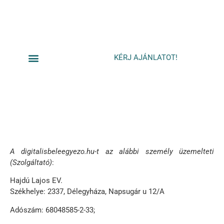
KÉRJ AJÁNLATOT!
ÁSZF
PRÓBÁLD KI!
A digitalisbeleegyezo.hu-t az alábbi személy üzemelteti
(Szolgáltató)
:
Hajdú Lajos EV.
Székhelye: 2337, Délegyháza, Napsugár u 12/A
Adószám: 68048585-2-33;