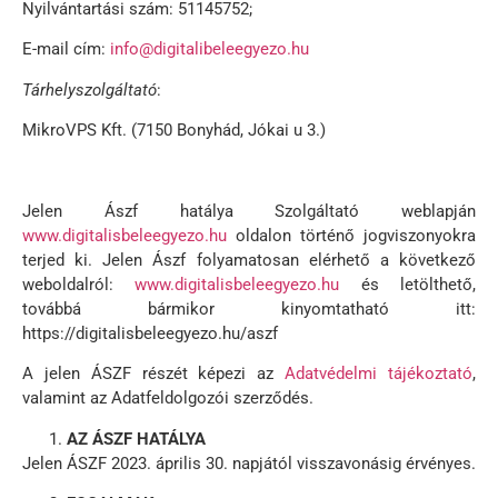
Nyilvántartási szám: 51145752;
E-mail cím:
info@digitalibeleegyezo.hu
Tárhelyszolgáltató
:
MikroVPS Kft. (7150 Bonyhád, Jókai u 3.)
Jelen Ászf hatálya Szolgáltató weblapján
www.digitalisbeleegyezo.hu
oldalon történő jogviszonyokra
terjed ki. Jelen Ászf folyamatosan elérhető a következő
weboldalról:
www.digitalisbeleegyezo.hu
és letölthető,
továbbá bármikor kinyomtatható itt:
https://digitalisbeleegyezo.hu/aszf
A jelen ÁSZF részét képezi az
Adatvédelmi tájékoztató
,
valamint az Adatfeldolgozói szerződés.
AZ ÁSZF HATÁLYA
Jelen ÁSZF 2023. április 30. napjától visszavonásig érvényes.