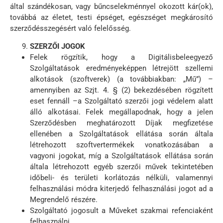
által szándékosan, vagy bűncselekménnyel okozott kár(ok),
továbbá az életet, testi épséget, egészséget megkárosító
szerződésszegésért való felelősség.
SZERZŐI JOGOK
Felek rögzítik, hogy a Digitálisbeleegyező
Szolgáltatások eredményeképpen létrejött szellemi
alkotások (szoftverek) (a továbbiakban: „Mű”) –
amennyiben az Szjt. 4. § (2) bekezdésében rögzített
eset fennáll –a Szolgáltató szerzői jogi védelem alatt
álló alkotásai. Felek megállapodnak, hogy a jelen
Szerződésben meghatározott Díjak megfizetése
ellenében a Szolgáltatások ellátása során általa
létrehozott szoftvertermékek vonatkozásában a
vagyoni jogokat, míg a Szolgáltatások ellátása során
általa létrehozott egyéb szerzői művek tekintetében
időbeli- és területi korlátozás nélküli, valamennyi
felhasználási módra kiterjedő felhasználási jogot ad a
Megrendelő részére.
Szolgáltató jogosult a Műveket szakmai refenciaként
felhasználni.