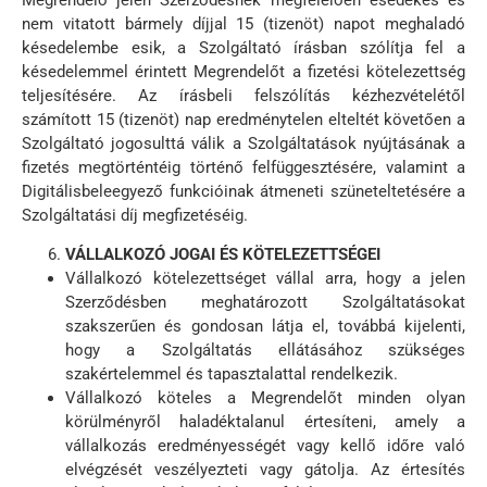
nem vitatott bármely díjjal 15 (tizenöt) napot meghaladó
késedelembe esik, a Szolgáltató írásban szólítja fel a
késedelemmel érintett Megrendelőt a fizetési kötelezettség
teljesítésére. Az írásbeli felszólítás kézhezvételétől
számított 15 (tizenöt) nap eredménytelen elteltét követően a
Szolgáltató jogosulttá válik a Szolgáltatások nyújtásának a
fizetés megtörténtéig történő felfüggesztésére, valamint a
Digitálisbeleegyező funkcióinak átmeneti szüneteltetésére a
Szolgáltatási díj megfizetéséig.
VÁLLALKOZÓ JOGAI ÉS KÖTELEZETTSÉGEI
Vállalkozó kötelezettséget vállal arra, hogy a jelen
Szerződésben meghatározott Szolgáltatásokat
szakszerűen és gondosan látja el, továbbá kijelenti,
hogy a Szolgáltatás ellátásához szükséges
szakértelemmel és tapasztalattal rendelkezik.
Vállalkozó köteles a Megrendelőt minden olyan
körülményről haladéktalanul értesíteni, amely a
vállalkozás eredményességét vagy kellő időre való
elvégzését veszélyezteti vagy gátolja. Az értesítés