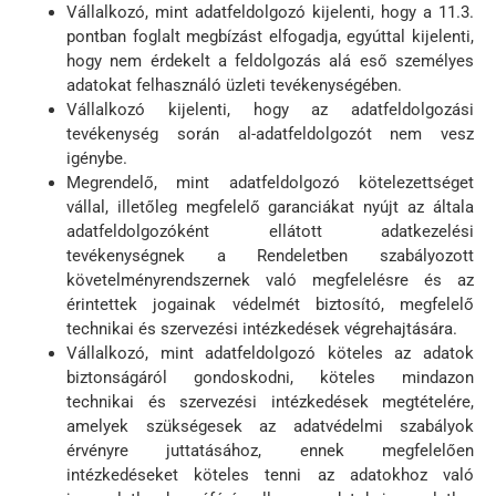
Vállalkozó, mint adatfeldolgozó kijelenti, hogy a 11.3.
pontban foglalt megbízást elfogadja, egyúttal kijelenti,
hogy nem érdekelt a feldolgozás alá eső személyes
adatokat felhasználó üzleti tevékenységében.
Vállalkozó kijelenti, hogy az adatfeldolgozási
tevékenység során al-adatfeldolgozót nem vesz
igénybe.
Megrendelő, mint adatfeldolgozó kötelezettséget
vállal, illetőleg megfelelő garanciákat nyújt az általa
adatfeldolgozóként ellátott adatkezelési
tevékenységnek a Rendeletben szabályozott
követelményrendszernek való megfelelésre és az
érintettek jogainak védelmét biztosító, megfelelő
technikai és szervezési intézkedések végrehajtására.
Vállalkozó, mint adatfeldolgozó köteles az adatok
biztonságáról gondoskodni, köteles mindazon
technikai és szervezési intézkedések megtételére,
amelyek szükségesek az adatvédelmi szabályok
érvényre juttatásához, ennek megfelelően
intézkedéseket köteles tenni az adatokhoz való