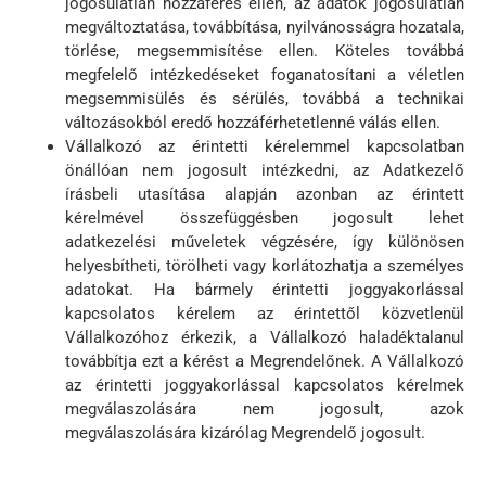
jogosulatlan hozzáférés ellen, az adatok jogosulatlan
megváltoztatása, továbbítása, nyilvánosságra hozatala,
törlése, megsemmisítése ellen. Köteles továbbá
megfelelő intézkedéseket foganatosítani a véletlen
megsemmisülés és sérülés, továbbá a technikai
változásokból eredő hozzáférhetetlenné válás ellen.
Vállalkozó az érintetti kérelemmel kapcsolatban
önállóan nem jogosult intézkedni, az Adatkezelő
írásbeli utasítása alapján azonban az érintett
kérelmével összefüggésben jogosult lehet
adatkezelési műveletek végzésére, így különösen
helyesbítheti, törölheti vagy korlátozhatja a személyes
adatokat. Ha bármely érintetti joggyakorlással
kapcsolatos kérelem az érintettől közvetlenül
Vállalkozóhoz érkezik, a Vállalkozó haladéktalanul
továbbítja ezt a kérést a Megrendelőnek. A Vállalkozó
az érintetti joggyakorlással kapcsolatos kérelmek
megválaszolására nem jogosult, azok
megválaszolására kizárólag Megrendelő jogosult.