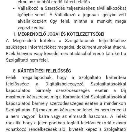
elmulasztásából eredő kárért felelős.
Vállalkozó a Szerződés teljesítéséhez alvállalkozókat
igénybe vehet. A Vállalkozó a jogosan igénybe vett
alvállalkozóért úgy felel, mintha a munkát maga
végezte volna.
MEGRENDELŐ JOGAI ÉS KÖTELEZETTSÉGEI
A Megrendelő köteles a Szolgáltatások teljesítéséhez
szükséges információkat megadni, dokumentumokat átadni.
Ezek hiányos vagy késedelmes átadásából eredő károkért a
Szolgáltató nem felel.
KÁRTÉRÍTÉSI FELELŐSSÉG
Felek megállapodnak, hogy a Szolgáltató kártérítési
felelőssége a Digitálisbeleegyező Szolgáltatásokkal
kapcsolatos bármely szerződésszegés esetén a Díj
maximum kétszerese, míg a Karbantartási Szolgáltatásokkal
kapcsolatos bármely szerződésszegés esetén a mindenkori
Szolgáltatási Díj maximum kétszerese lehet, és nem terjed ki
a nem vagyoni kárra vagy az elmaradt haszonra. A Felek
rögzítik, hogy a jelen pontban foglalt felelősségkorlátozásra
vonatkozó rendelkezések alól kivételt képez a Szolgáltató