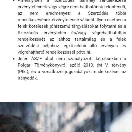
Amennyiben a Szerződés bármely rendelkezése
érvénytelennek vagy végre nem hajthatónak tekintendő,
az nem eredményezi a Szerződés többi
rendelkezésének érvénytelenné válását. Ilyen esetben a
felek kötelesek jóhiszemű tárgyalásokat folytatni és a
Szerződés érvénytelen és/vagy végrehajthatatlan
rendelkezését az ahhoz tartalmilag és a felek
szerződési céljához legközelebb álló érvényes és
végrehajtható rendelkezéssel pótolni.
Jelen ÁSZF által nem szabályozott kérdésekben a
Polgári Törvénykönyvről szóló 2013. évi V. törvény
(Ptk.), és a vonatkozó jogszabályok rendelkezései az
irányadók.