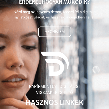
ÉRDEKEL HOGYAN MŰKÖDIK?
Nézd meg az ingyenes demot, fedezd fel a digitális
nyilatkozat világát, és használd a cégedben Te is!
MEGNÉZEM
PAPÍRMENTES | DIGITÁLIS |
VISSZAKERESHETŐ
HASZNOS LINKEK