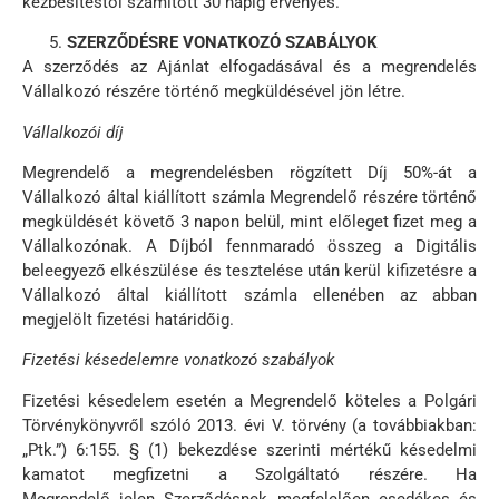
kézbesítéstől számított 30 napig érvényes.
SZERZŐDÉSRE VONATKOZÓ SZABÁLYOK
A szerződés az Ajánlat elfogadásával és a megrendelés
Vállalkozó részére történő megküldésével jön létre.
Vállalkozói díj
Megrendelő a megrendelésben rögzített Díj 50%-át a
Vállalkozó által kiállított számla Megrendelő részére történő
megküldését követő 3 napon belül, mint előleget fizet meg a
Vállalkozónak. A Díjból fennmaradó összeg a Digitális
beleegyező elkészülése és tesztelése után kerül kifizetésre a
Vállalkozó által kiállított számla ellenében az abban
megjelölt fizetési határidőig.
Fizetési késedelemre vonatkozó szabályok
Fizetési késedelem esetén a Megrendelő köteles a Polgári
Törvénykönyvről szóló 2013. évi V. törvény (a továbbiakban:
„Ptk.”) 6:155. § (1) bekezdése szerinti mértékű késedelmi
kamatot megfizetni a Szolgáltató részére. Ha
Megrendelő jelen Szerződésnek megfelelően esedékes és