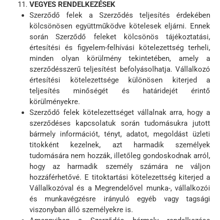
VEGYES RENDELKEZÉSEK
Szerződő felek a Szerződés teljesítés érdekében
kölcsönösen együttműködve kötelesek eljárni. Ennek
során Szerződő feleket kölcsönös tájékoztatási,
értesítési és figyelem-felhívási kötelezettség terheli,
minden olyan körülmény tekintetében, amely a
szerződésszerű teljesítést befolyásolhatja. Vállalkozó
értesítési kötelezettsége különösen kiterjed a
teljesítés minőségét és határidejét érintő
körülményekre.
Szerződő felek kötelezettséget vállalnak arra, hogy a
szerződéses kapcsolatuk során tudomásukra jutott
bármely információt, tényt, adatot, megoldást üzleti
titokként kezelnek, azt harmadik személyek
tudomására nem hozzák, illetőleg gondoskodnak arról,
hogy az harmadik személy számára ne váljon
hozzáférhetővé. E titoktartási kötelezettség kiterjed a
Vállalkozóval és a Megrendelővel munka-, vállalkozói
és munkavégzésre irányuló egyéb vagy tagsági
viszonyban álló személyekre is.